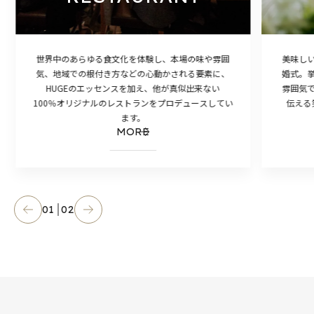
世界中のあらゆる食文化を体験し、本場の味や雰囲
美味し
気、地域での根付き方などの心動かされる要素に、
婚式。
HUGEのエッセンスを加え、他が真似出来ない
雰囲気
100％オリジナルのレストランをプロデュースしてい
伝える
ます。
MORE
01
02