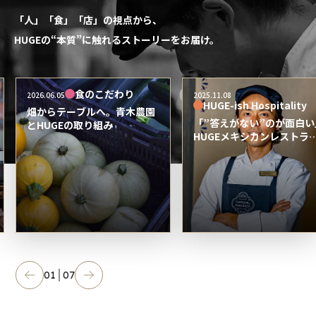
「人」「食」「店」の視点から、
HUGEの“本質”に触れるストーリーをお届け。
食のこだわり
2026.06.05
2025.11.08
HUGE-ish Hospitality
畑からテーブルへ。青木農園
「”答えがない”のが面白い
とHUGEの取り組み
HUGEメキシカンレストラ
の統括料理長、渡辺健一が
るメキシコ料理の魅力と可
性
01
07