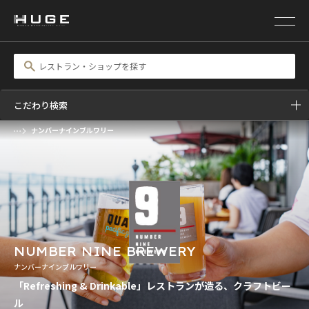
こだわり検索
ナンバーナインブルワリー
前の画像
次の画像
NUMBER NINE BREWERY
ナンバーナインブルワリー
「Refreshing & Drinkable」レストランが造る、クラフトビー
ル