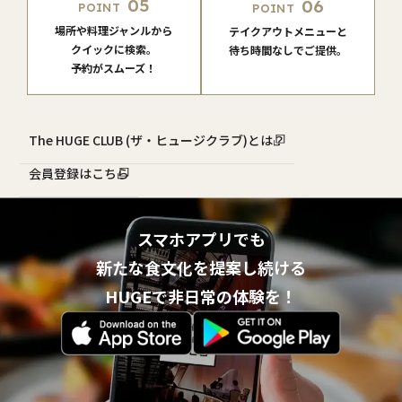
05
06
POINT
POINT
場所や料理ジャンルから
テイクアウトメニューと
クイックに検索。
待ち時間なしでご提供。
予約がスムーズ！
The HUGE CLUB (ザ・ヒュージクラブ)とは？
会員登録はこちら
スマホアプリでも
新たな食文化を提案し続ける
HUGEで非日常の体験を！