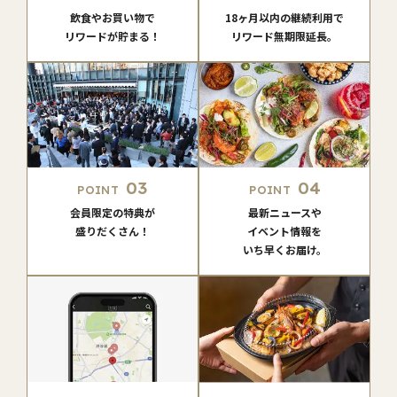
飲食やお買い物で
18ヶ月以内の継続利用で
リワードが貯まる！
リワード無期限延長。
03
04
POINT
POINT
会員限定の特典が
最新ニュースや
盛りだくさん！
イベント情報を
いち早くお届け。