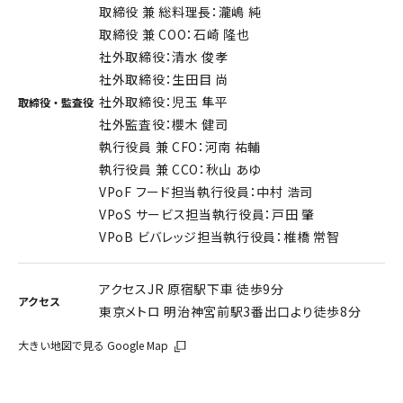
取締役 兼 総料理長：瀧嶋 純
取締役 兼 COO：石崎 隆也
社外取締役：清水 俊孝
社外取締役：生田目 尚
社外取締役：児玉 隼平
取締役・監査役
社外監査役：櫻木 健司
執行役員 兼 CFO：河南 祐輔
執行役員 兼 CCO：秋山 あゆ
VPoF フード担当執行役員：中村 浩司
VPoS サービス担当執行役員：戸田 肇
VPoB ビバレッジ担当執行役員：椎橋 常智
アクセスJR 原宿駅下車 徒歩9分
アクセス
東京メトロ 明治神宮前駅3番出口より徒歩8分
大きい地図で見る Google Map