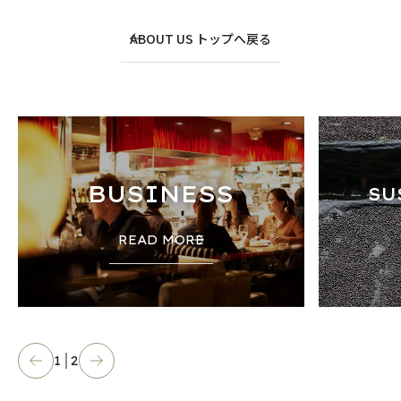
ABOUT US トップへ戻る
BUSINESS
SU
READ MORE
1
2