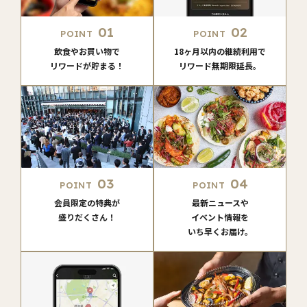
01
02
POINT
POINT
飲食やお買い物で
18ヶ月以内の継続利用で
リワードが貯まる！
リワード無期限延長。
03
04
POINT
POINT
会員限定の特典が
最新ニュースや
盛りだくさん！
イベント情報を
いち早くお届け。