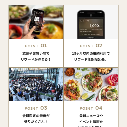
01
02
POINT
POINT
飲食やお買い物で
18ヶ月以内の継続利用で
リワードが貯まる！
リワード無期限延長。
03
04
POINT
POINT
会員限定の特典が
最新ニュースや
盛りだくさん！
イベント情報を