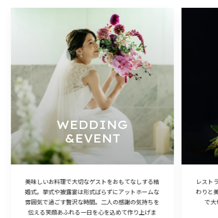
WEDDING
&EVENT
美味しいお料理で大切なゲストをおもてなしする結
レスト
婚式。挙式や披露宴は形式ばらずにアットホームな
わりと
雰囲気で過ごす贅沢な時間。二人の感謝の気持ちを
で大
伝える笑顔あふれる一日を心を込めて作り上げま