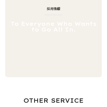
採用情報
To Everyone Who Wants
to Go All In.
OTHER SERVICE