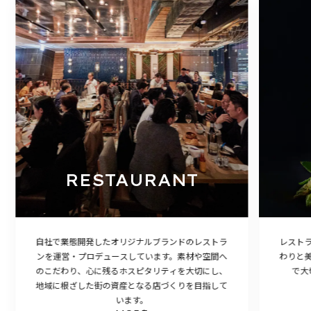
RESTAURANT
自社で業態開発したオリジナルブランドのレストラ
レスト
ンを運営・プロデュースしています。素材や空間へ
わりと
のこだわり、心に残るホスピタリティを大切にし、
で大
地域に根ざした街の資産となる店づくりを目指して
います。