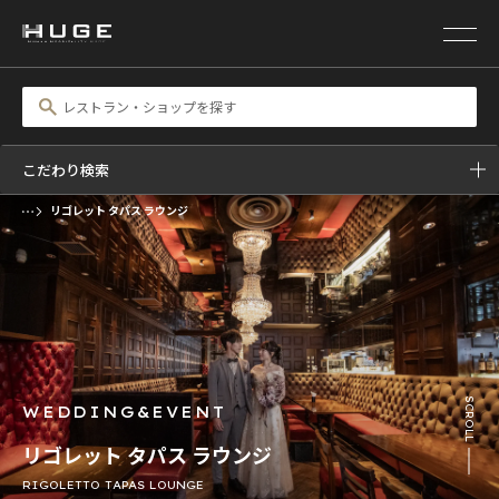
こだわり検索
リゴレット タパス ラウンジ
前の画像
次の画像
SCROLL
WEDDING&EVENT
リゴレット タパス ラウンジ
RIGOLETTO TAPAS LOUNGE