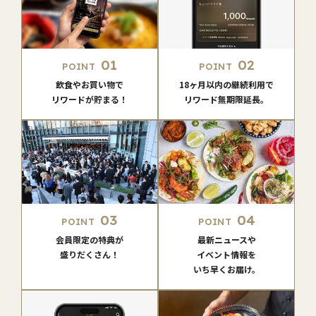
01
02
POINT
POINT
飲食やお買い物で
18ヶ月以内の継続利用で
リワードが貯まる！
リワード無期限延長。
03
04
POINT
POINT
会員限定の特典が
最新ニュースや
盛りだくさん！
イベント情報を
いち早くお届け。