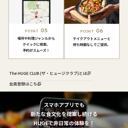
05
06
POINT
POINT
場所や料理ジャンルから
テイクアウトメニューと
クイックに検索。
待ち時間なしでご提供。
予約がスムーズ！
The HUGE CLUB (ザ・ヒュージクラブ)とは？
会員登録はこちら
スマホアプリでも
新たな食文化を提案し続ける
HUGEで非日常の体験を！