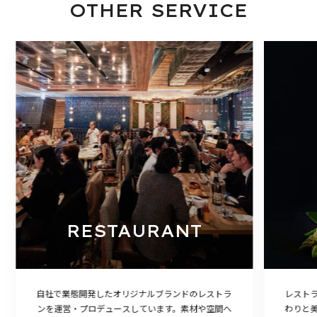
OTHER SERVICE
RESTAURANT
自社で業態開発したオリジナルブランドのレストラ
レスト
ンを運営・プロデュースしています。素材や空間へ
わりと