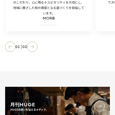
のこだわり、心に残るホスピタリティを大切にし、
で大
地域に根ざした街の資産となる店づくりを目指して
います。
MORE
01
02
月刊
HUGE
HUGEの想いを伝えるメディア。