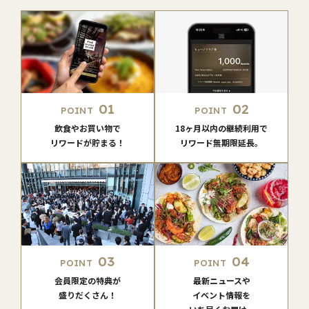
01
02
POINT
POINT
飲食やお買い物で
18ヶ月以内の継続利用で
リワードが貯まる！
リワード無期限延長。
03
04
POINT
POINT
会員限定の特典が
最新ニュースや
盛りだくさん！
イベント情報を