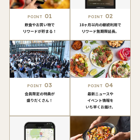
01
02
POINT
POINT
飲食やお買い物で
18ヶ月以内の継続利用で
リワードが貯まる！
リワード無期限延長。
03
04
POINT
POINT
会員限定の特典が
最新ニュースや
盛りだくさん！
イベント情報を
いち早くお届け。