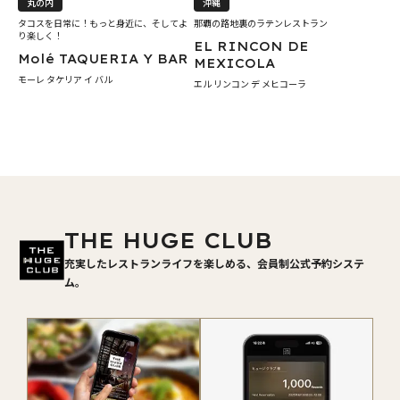
丸の内
沖縄
タコスを日常に！もっと身近に、そしてよ
那覇の路地裏のラテンレストラン
り楽しく！
EL RINCON DE
Molé TAQUERIA Y BAR
MEXICOLA
モーレ タケリア イ バル
エル リンコン デ メヒコーラ
THE HUGE CLUB
充実したレストランライフを楽しめる、会員制公式予約システ
ム。