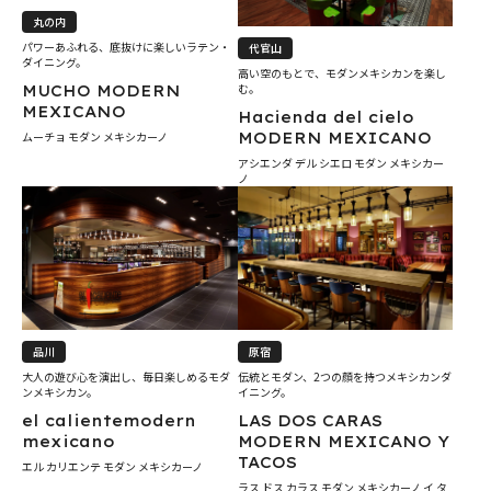
丸の内
パワーあふれる、底抜けに楽しいラテン・
代官山
ダイニング。
高い空のもとで、モダンメキシカンを楽し
む。
MUCHO MODERN
MEXICANO
Hacienda del cielo
ムーチョ モダン メキシカーノ
MODERN MEXICANO
アシエンダ デル シエロ モダン メキシカー
ノ
原宿
品川
伝統とモダン、2つの顔を持つメキシカンダ
大人の遊び心を演出し、毎日楽しめるモダ
イニング。
ンメキシカン。
LAS DOS CARAS
el calientemodern
MODERN MEXICANO Y
mexicano
TACOS
エル カリエンテ モダン メキシカーノ
ラス ドス カラス モダン メキシカーノ イ タ