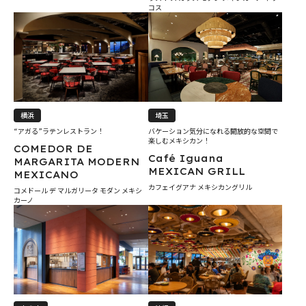
コス
横浜
埼玉
“アガる”ラテンレストラン！
バケーション気分になれる開放的な空間で
楽しむメキシカン！
COMEDOR DE
Café Iguana
MARGARITA MODERN
MEXICAN GRILL
MEXICANO
カフェイグアナ メキシカングリル
コメドール デ マルガリータ モダン メキシ
カーノ