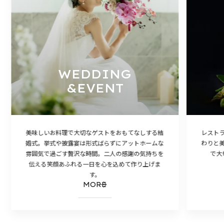
WEDDING
&EVENT
美味しいお料理で大切なゲストをおもてなしする結
レスト
婚式。挙式や披露宴は形式ばらずにアットホームな
わりと
雰囲気で過ごす贅沢な時間。二人の感謝の気持ちを
で大
伝える笑顔あふれる一日を心を込めて作り上げま
す。
MORE