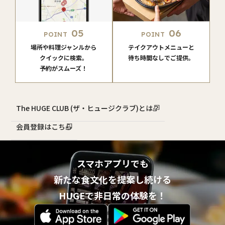
05
06
POINT
POINT
場所や料理ジャンルから
テイクアウトメニューと
クイックに検索。
待ち時間なしでご提供。
予約がスムーズ！
The HUGE CLUB (ザ・ヒュージクラブ)とは？
会員登録はこちら
スマホアプリでも
新たな食文化を提案し続ける
HUGEで非日常の体験を！