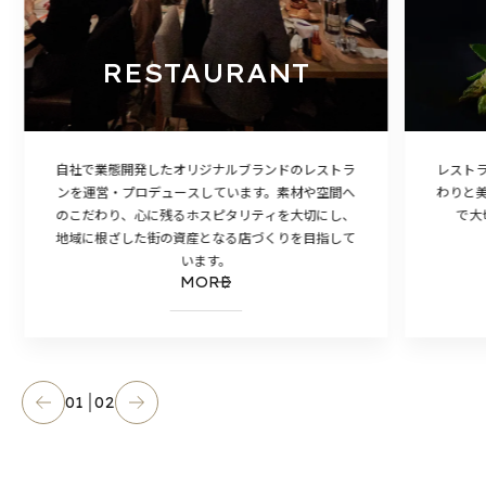
RESTAURANT
自社で業態開発したオリジナルブランドのレストラ
レスト
ンを運営・プロデュースしています。素材や空間へ
わりと
のこだわり、心に残るホスピタリティを大切にし、
で大
地域に根ざした街の資産となる店づくりを目指して
います。
MORE
01
02