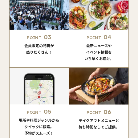
03
04
POINT
POINT
会員限定の特典が
最新ニュースや
盛りだくさん！
イベント情報を
いち早くお届け。
05
06
POINT
POINT
場所や料理ジャンルから
テイクアウトメニューと
クイックに検索。
待ち時間なしでご提供。
予約がスムーズ！