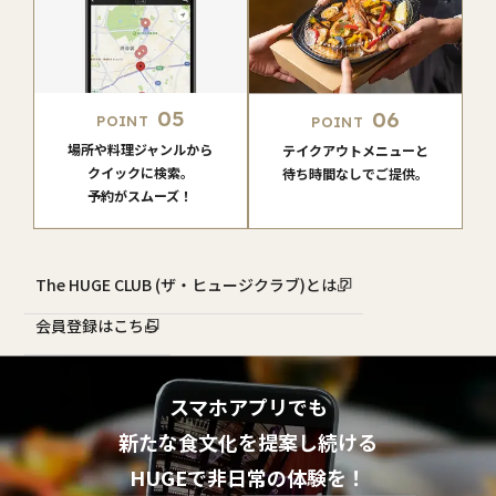
05
06
POINT
POINT
場所や料理ジャンルから
テイクアウトメニューと
クイックに検索。
待ち時間なしでご提供。
予約がスムーズ！
The HUGE CLUB (ザ・ヒュージクラブ)とは？
会員登録はこちら
スマホアプリでも
新たな食文化を提案し続ける
HUGEで非日常の体験を！