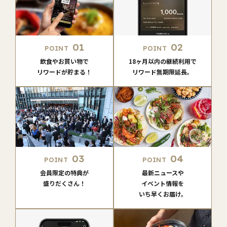
01
02
POINT
POINT
飲食やお買い物で
18ヶ月以内の継続利用で
リワードが貯まる！
リワード無期限延長。
03
04
POINT
POINT
会員限定の特典が
最新ニュースや
盛りだくさん！
イベント情報を
いち早くお届け。