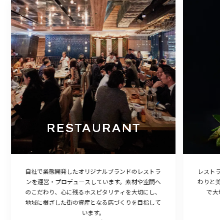
RESTAURANT
自社で業態開発したオリジナルブランドのレストラ
レスト
ンを運営・プロデュースしています。素材や空間へ
わりと
のこだわり、心に残るホスピタリティを大切にし、
で大
地域に根ざした街の資産となる店づくりを目指して
います。