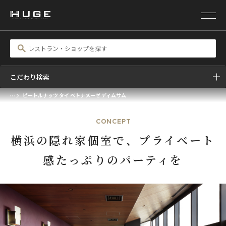
SCROLL
WEDDING&EVENT
ビートルナッツ タイ ベトナメーゼ ディムサム
BETELNUT THAI VIETNAMESE DIMSUM
こだわり検索
ビートルナッツ タイ ベトナメーゼ ディムサム
前の画像
次の画像
CONCEPT
横浜の隠れ家個室で、プライベート
感たっぷりのパーティを