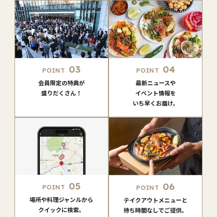
03
04
POINT
POINT
会員限定の特典が
最新ニュースや
盛りだくさん！
イベント情報を
いち早くお届け。
05
06
POINT
POINT
場所や料理ジャンルから
テイクアウトメニューと
クイックに検索。
待ち時間なしでご提供。