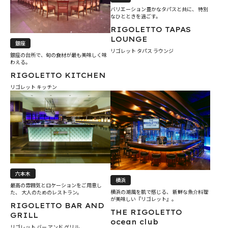
バリエーション豊かなタパスと共に、 特別
なひとときを過ごす。
RIGOLETTO TAPAS
LOUNGE
銀座
リゴレット タパス ラウンジ
銀座の台所で、旬の食材が最も美味しく味
わえる。
RIGOLETTO KITCHEN
リゴレット キッチン
六本木
横浜
最高の雰囲気とロケーションをご用意し
横浜の潮風を肌で感じる、 新鮮な魚介料理
た、 大人のためのレストラン。
が美味しい『リゴレット』。
RIGOLETTO BAR AND
THE RIGOLETTO
GRILL
ocean club
リゴレット バー アンド グリル