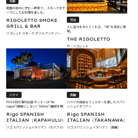
京都
祇園の街中に佇む一軒家で、 スモークをテ
ーマにしたお料理を楽しむ。
渋谷
RIGOLETTO SMOKE
GRILL & BAR
人に活力を与えてくれる、“肉”を多彩に表
現。
リゴレット スモーク グリル アンド バー
THE RIGOLETTO
ザ・リゴレット
ハワイ
高輪
HUGE初の海外出店 モットーは“No
ハワイの自由なフィルターを通したスパニ
vague”(曖昧にしない) “Define”(輪郭を明瞭
ッシュイタリアン
に)
Rigo SPANISH
Rigo SPANISH
ITALIAN（KAPAHULU）
ITALIAN（TAKANAWA）
リゴ スパニッシュイタリアン（カパフル）
リゴ スパニッシュ イタリアン（高輪）