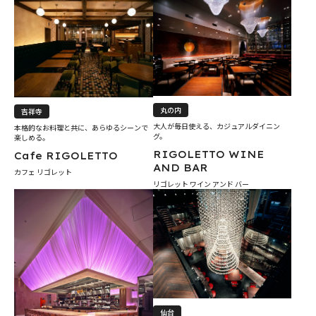
丸の内
吉祥寺
大人が毎日使える、カジュアルダイニン
本格的なお料理と共に、あらゆるシーンで
グ。
楽しめる。
RIGOLETTO WINE
Cafe RIGOLETTO
AND BAR
カフェ リゴレット
リゴレット ワイン アンド バー
仙台