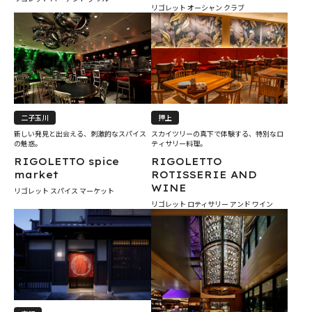
リゴレット オーシャン クラブ
二子玉川
押上
新しい発見と出会える、刺激的なスパイス
スカイツリーの真下で体験する、特別なロ
の魅惑。
ティサリー料理。
RIGOLETTO spice
RIGOLETTO
market
ROTISSERIE AND
WINE
リゴレット スパイス マーケット
リゴレット ロティサリー アンド ワイン