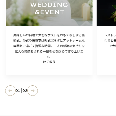
WEDDING
&EVENT
美味しいお料理で大切なゲストをおもてなしする結
レスト
婚式。挙式や披露宴は形式ばらずにアットホームな
わりと
雰囲気で過ごす贅沢な時間。二人の感謝の気持ちを
で大
伝える笑顔あふれる一日を心を込めて作り上げま
す。
MORE
01
02