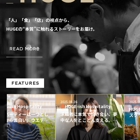
「人」「食」「店」の視点から、
HUGEの“本質”に触れるストーリーをお届け。
READ MORE
FEATURES
食のこ
2025.08.26
2025.08.26
itality
HUGE-ish Hospitality
HUGEが自社製造
ーは一つとし
求職者に本気で向き合い、夢
スクラフトビール
い」ウエディ
中な人をとことん支える。ホ
相性をを楽しむ『IW
ープランナー
スピタリティを体現した
ー』
HUGEの魅
「HUGE流」の人材採用。