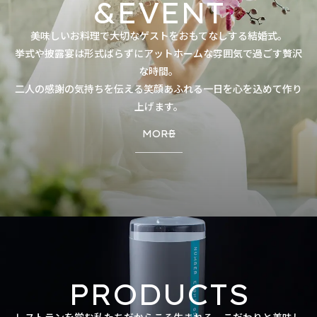
&EVENT
美味しいお料理で大切なゲストをおもてなしする結婚式。
挙式や披露宴は形式ばらずにアットホームな雰囲気で過ごす贅沢
な時間。
二人の感謝の気持ちを伝える笑顔あふれる一日を心を込めて作り
上げます。
MORE
PRODUCTS
レストランを営む私たちだからこそ生まれる、こだわりと美味し