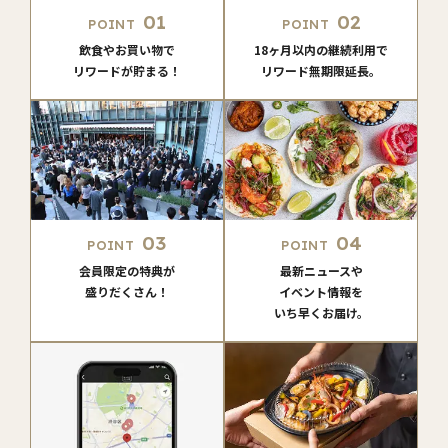
01
02
POINT
POINT
飲食やお買い物で
18ヶ月以内の継続利用で
リワードが貯まる！
リワード無期限延長。
03
04
POINT
POINT
会員限定の特典が
最新ニュースや
盛りだくさん！
イベント情報を
いち早くお届け。