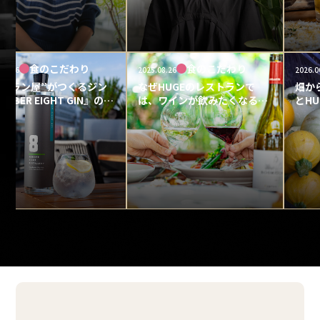
こだわり
食のこだわり
食のこ
2025.08.26
2026.06.05
つくるジン
なぜHUGEのレストランで
畑からテーブルへ
HT GIN』の魅
は、ワインが飲みたくなるの
とHUGEの取り組
か。ワインリストに込めたこ
だわり。