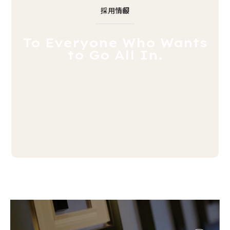
採用情報
To Everyone Who Wants
to Go All In.