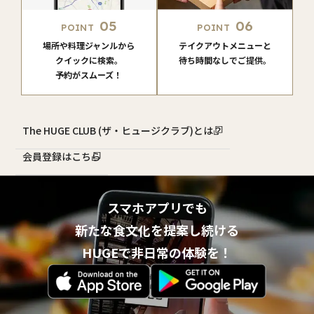
05
06
POINT
POINT
場所や料理ジャンルから
テイクアウトメニューと
クイックに検索。
待ち時間なしでご提供。
予約がスムーズ！
The HUGE CLUB (ザ・ヒュージクラブ)とは？
会員登録はこちら
スマホアプリでも
新たな食文化を提案し続ける
HUGEで非日常の体験を！