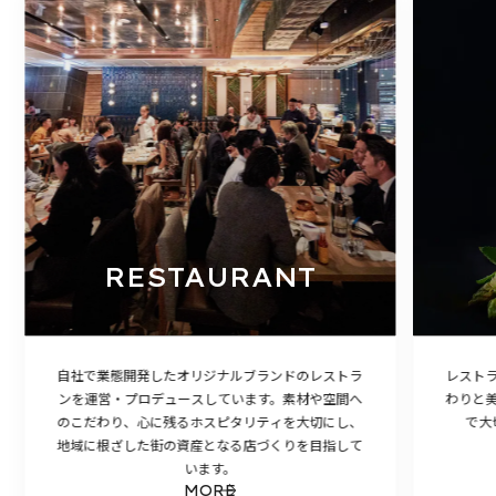
RESTAURANT
自社で業態開発したオリジナルブランドのレストラ
レスト
ンを運営・プロデュースしています。素材や空間へ
わりと
のこだわり、心に残るホスピタリティを大切にし、
で大
地域に根ざした街の資産となる店づくりを目指して
います。
MORE