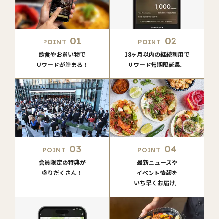
01
02
POINT
POINT
飲食やお買い物で
18ヶ月以内の継続利用で
リワードが貯まる！
リワード無期限延長。
03
04
POINT
POINT
会員限定の特典が
最新ニュースや
盛りだくさん！
イベント情報を
いち早くお届け。