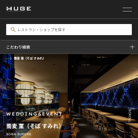
こだわり検索
蕎麦 菫（そば すみれ）
前の画像
次の画像
SCROLL
WEDDING&EVENT
蕎麦 菫（そば すみれ）
SOBA SUMIRE