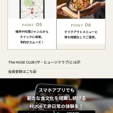
05
06
POINT
POINT
場所や料理ジャンルから
テイクアウトメニューと
クイックに検索。
待ち時間なしでご提供。
予約がスムーズ！
The HUGE CLUB (ザ・ヒュージクラブ)とは？
会員登録はこちら
スマホアプリでも
新たな食文化を提案し続ける
HUGEで非日常の体験を！