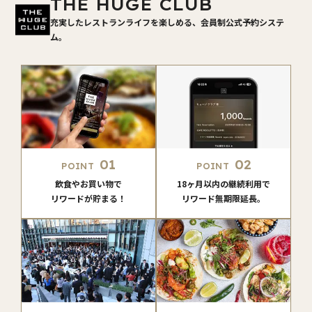
THE HUGE CLUB
充実したレストランライフを楽しめる、会員制公式予約システ
ム。
01
02
POINT
POINT
飲食やお買い物で
18ヶ月以内の継続利用で
リワードが貯まる！
リワード無期限延長。