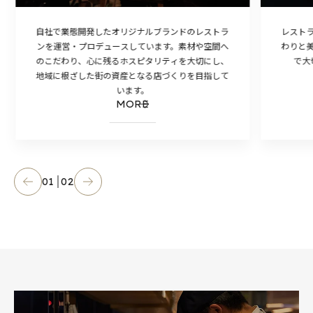
自社で業態開発したオリジナルブランドのレストラ
レスト
ンを運営・プロデュースしています。素材や空間へ
わりと
のこだわり、心に残るホスピタリティを大切にし、
で大
地域に根ざした街の資産となる店づくりを目指して
います。
MORE
01
02