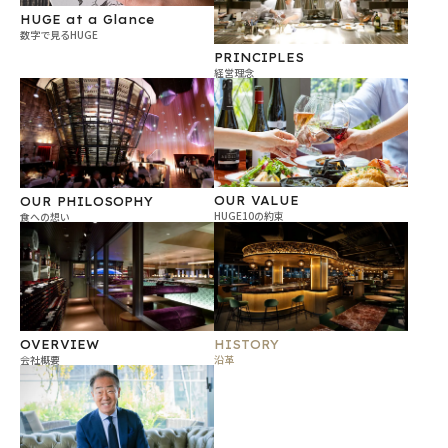
HUGE at a Glance
数字で見るHUGE
PRINCIPLES
経営理念
OUR VALUE
OUR PHILOSOPHY
HUGE10の約束
食への想い
OVERVIEW
HISTORY
会社概要
沿革