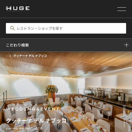
こだわり検索
クッチーナ デル ナブッコ
前の画像
次の画像
SCROLL
WEDDING&EVENT
クッチーナ デル ナブッコ
cucina del NABUCCO