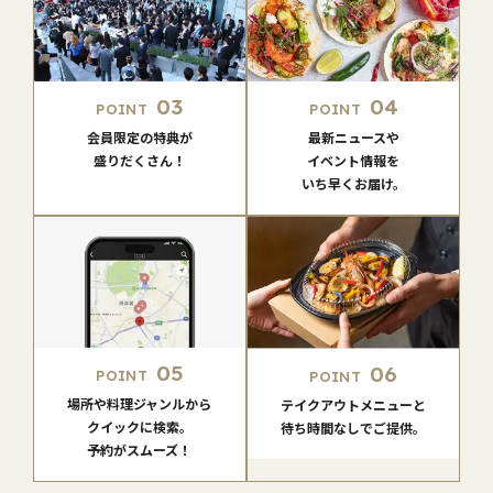
03
04
POINT
POINT
会員限定の特典が
最新ニュースや
盛りだくさん！
イベント情報を
いち早くお届け。
05
06
POINT
POINT
場所や料理ジャンルから
テイクアウトメニューと
クイックに検索。
待ち時間なしでご提供。
予約がスムーズ！