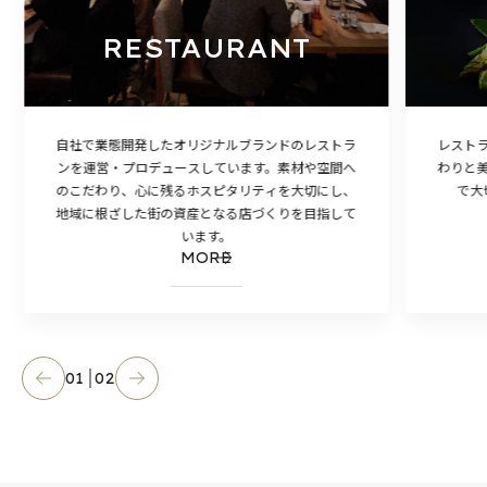
RESTAURANT
自社で業態開発したオリジナルブランドのレストラ
レスト
ンを運営・プロデュースしています。素材や空間へ
わりと
のこだわり、心に残るホスピタリティを大切にし、
で大
地域に根ざした街の資産となる店づくりを目指して
います。
MORE
01
02