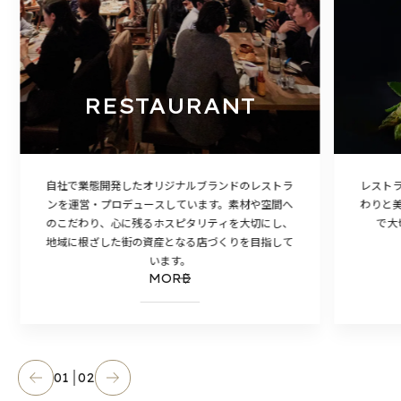
RESTAURANT
自社で業態開発したオリジナルブランドのレストラ
レスト
ンを運営・プロデュースしています。素材や空間へ
わりと
のこだわり、心に残るホスピタリティを大切にし、
で大
地域に根ざした街の資産となる店づくりを目指して
います。
MORE
01
02