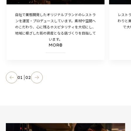
自社で業態開発したオリジナルブランドのレストラ
レスト
ンを運営・プロデュースしています。素材や空間へ
わりと
のこだわり、心に残るホスピタリティを大切にし、
で大
地域に根ざした街の資産となる店づくりを目指して
います。
MORE
01
02