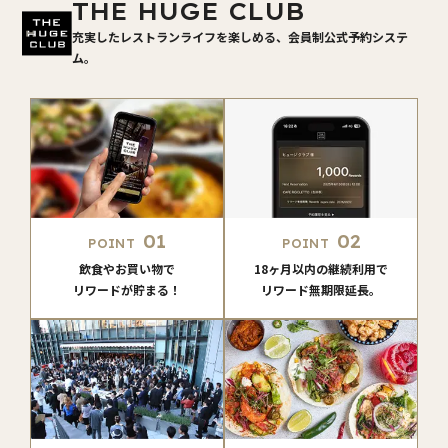
THE HUGE CLUB
充実したレストランライフを楽しめる、会員制公式予約システ
ム。
01
02
POINT
POINT
飲食やお買い物で
18ヶ月以内の継続利用で
リワードが貯まる！
リワード無期限延長。