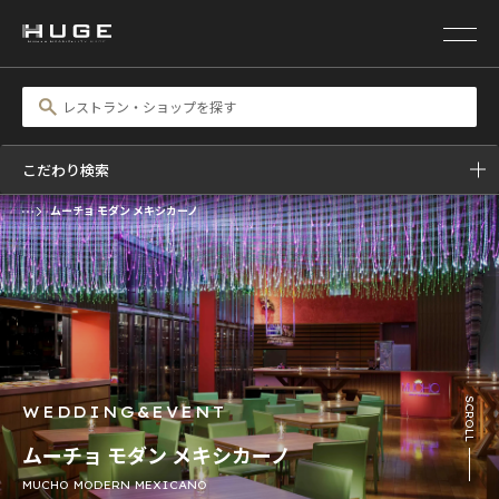
こだわり検索
ムーチョ モダン メキシカーノ
前の画像
次の画像
SCROLL
WEDDING&EVENT
ムーチョ モダン メキシカーノ
MUCHO MODERN MEXICANO