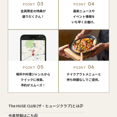
03
04
POINT
POINT
会員限定の特典が
最新ニュースや
盛りだくさん！
イベント情報を
いち早くお届け。
05
06
POINT
POINT
場所や料理ジャンルから
テイクアウトメニューと
クイックに検索。
待ち時間なしでご提供。
予約がスムーズ！
The HUGE CLUB (ザ・ヒュージクラブ)とは？
会員登録はこちら