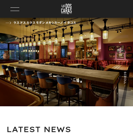
ラス ドス カラス モダン メキシカーノ イ タコス
前の画像
次の画像
SCROLL
LATEST
NEWS