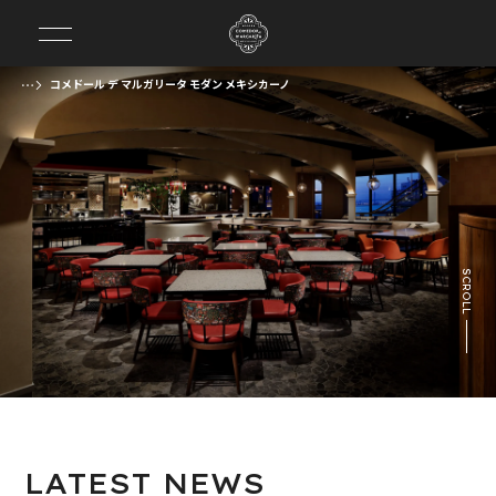
コメドール デ マルガリータ モダン メキシカーノ
前の画像
次の画像
SCROLL
LATEST
NEWS