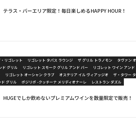
渋谷】テラス・バーエリア限定！毎日楽しめるHAPPY HOUR！
ザ・リゴレット
リゴレット タパス ラウンジ
ザ グリル トラノモン
タヴァン オ
ンド グリル
リゴレット スモーク グリル アンド バー
リゴレット ワイン アンド
ン
リゴレット オーシャン クラブ
オステリア イル ヴィアッジオ
ザ・タワー 
ンド グリル
ポジリポ -クッチーナ メリディオナーレ
レストラン ダズル
、HUGEでしか飲めないプレミアムワインを数量限定で販売！