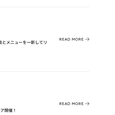
READ MORE
Eが内装とメニューを一新してリ
READ MORE
ェア開催！