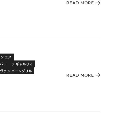
READ MORE
ン エス
 バー
ラ ギャルリィ
タヴァン バー＆グリル
READ MORE