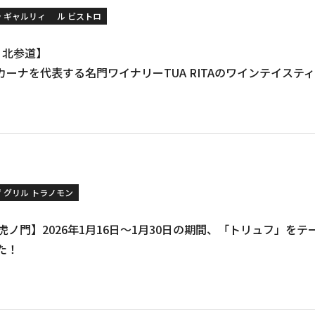
ラ ギャルリィ
ル ビストロ
 / 北参道】
カーナを代表する名門ワイナリーTUA RITAのワインテイステ
ザ グリル トラノモン
L / 虎ノ門】2026年1月16日〜1月30日の期間、「トリュフ」
た！