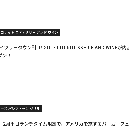
リゴレット ロティサリー アンド ワイン
ツリータウン®︎】RIGOLETTO ROTISSERIE AND WIN
プン！
キーズ パシフィック グリル
 横浜】2月平日ランチタイム限定で、アメリカを旅するバーガーフ