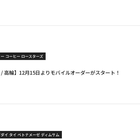
ソー コーヒー ロースターズ
EE / 高輪】12月15日よりモバイルオーダーがスタート！
ダダイ タイ ベトナメーゼ ディムサム