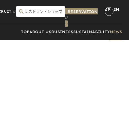
EN
JP
CRUIT
RESERVATION
こだわり検索
TOP
ABOUT US
BUSINESS
SUSTAINABILITY
NEWS