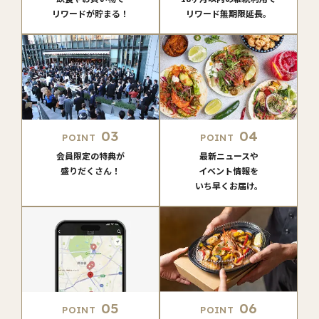
リワードが貯まる！
リワード無期限延長。
03
04
POINT
POINT
会員限定の特典が
最新ニュースや
盛りだくさん！
イベント情報を
いち早くお届け。
05
06
POINT
POINT