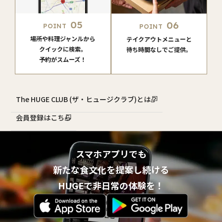
05
06
POINT
POINT
場所や料理ジャンルから
テイクアウトメニューと
クイックに検索。
待ち時間なしでご提供。
予約がスムーズ！
The HUGE CLUB (ザ・ヒュージクラブ)とは？
会員登録はこちら
スマホアプリでも
新たな食文化を提案し続ける
HUGEで非日常の体験を！