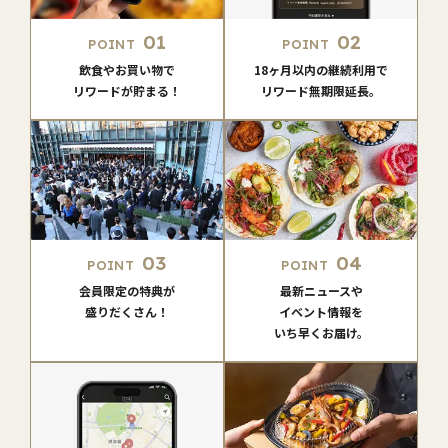
01
02
POINT
POINT
飲食やお買い物で
18ヶ月以内の継続利用で
リワードが貯まる！
リワード無期限延長。
03
04
POINT
POINT
会員限定の特典が
最新ニュースや
盛りだくさん！
イベント情報を
いち早くお届け。