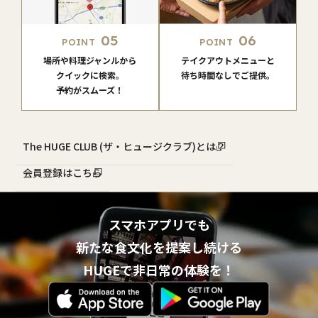
05
06
POINT
POINT
場所や料理ジャンルから
テイクアウトメニューと
クイックに検索。
待ち時間なしでご提供。
予約がスムーズ！
The HUGE CLUB (ザ・ヒュージクラブ)とは？
会員登録はこちら
スマホアプリでも
新たな食文化を提案し続ける
HUGEで非日常の体験を！