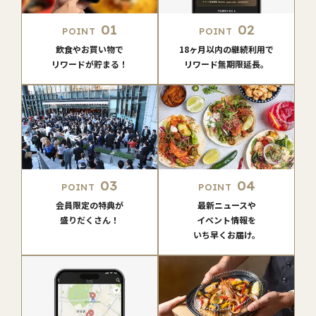
01
02
POINT
POINT
飲食やお買い物で
18ヶ月以内の継続利用で
リワードが貯まる！
リワード無期限延長。
03
04
POINT
POINT
会員限定の特典が
最新ニュースや
盛りだくさん！
イベント情報を
いち早くお届け。