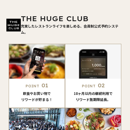
THE HUGE CLUB
充実したレストランライフを楽しめる、会員制公式予約システ
ム。
01
02
POINT
POINT
飲食やお買い物で
18ヶ月以内の継続利用で
リワードが貯まる！
リワード無期限延長。