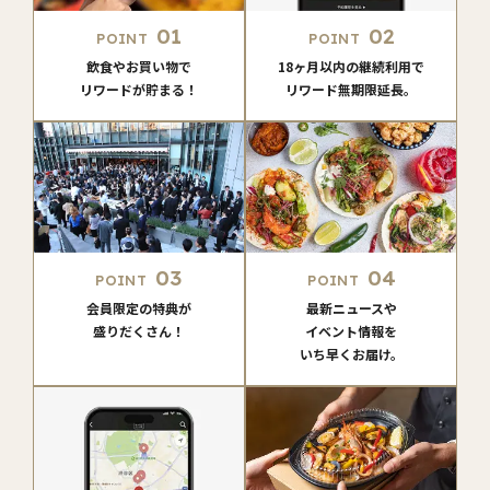
01
02
POINT
POINT
飲食やお買い物で
18ヶ月以内の継続利用で
リワードが貯まる！
リワード無期限延長。
03
04
POINT
POINT
会員限定の特典が
最新ニュースや
盛りだくさん！
イベント情報を
いち早くお届け。