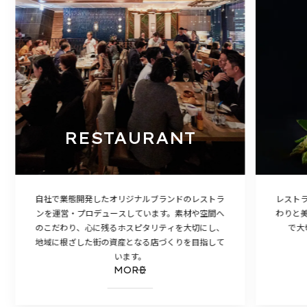
RESTAURANT
自社で業態開発したオリジナルブランドのレストラ
レスト
ンを運営・プロデュースしています。素材や空間へ
わりと
のこだわり、心に残るホスピタリティを大切にし、
で大
地域に根ざした街の資産となる店づくりを目指して
います。
MORE