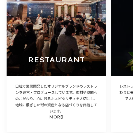
RESTAURANT
自社で業態開発したオリジナルブランドのレストラ
レスト
ンを運営・プロデュースしています。素材や空間へ
わりと
のこだわり、心に残るホスピタリティを大切にし、
で大
地域に根ざした街の資産となる店づくりを目指して
います。
MORE