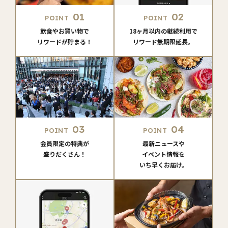
01
02
POINT
POINT
飲食やお買い物で
18ヶ月以内の継続利用で
リワードが貯まる！
リワード無期限延長。
03
04
POINT
POINT
会員限定の特典が
最新ニュースや
盛りだくさん！
イベント情報を
いち早くお届け。