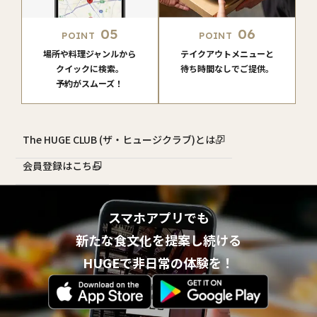
05
06
POINT
POINT
場所や料理ジャンルから
テイクアウトメニューと
クイックに検索。
待ち時間なしでご提供。
予約がスムーズ！
The HUGE CLUB (ザ・ヒュージクラブ)とは？
会員登録はこちら
スマホアプリでも
新たな食文化を提案し続ける
HUGEで非日常の体験を！