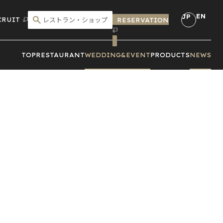
EN
JP
CRUIT
RESERVATION
こだわり検索
TOP
RESTAURANT
WEDDING&
EVENT
PRODUCTS
NEWS