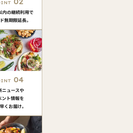
02
OINT
月以内の継続利用で
ド無期限延長。
04
OINT
新ニュースや
ベント情報を
早くお届け。