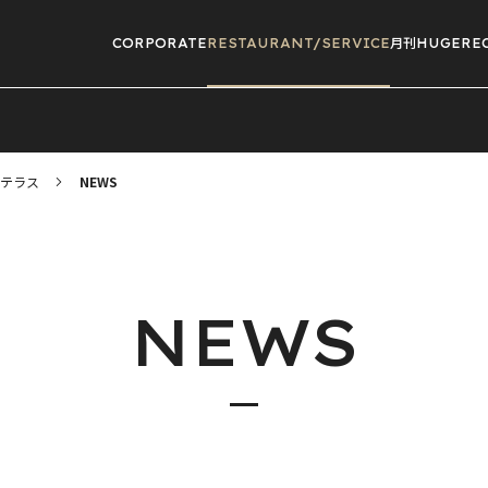
CORPORATE
RESTAURANT/
SERVICE
月刊HUGE
RE
テラス
NEWS
NEWS