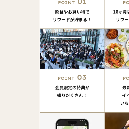
01
POINT
P
飲食やお買い物で
18ヶ
リワードが貯まる！
リワー
03
POINT
P
会員限定の特典が
最
盛りだくさん！
イ
いち