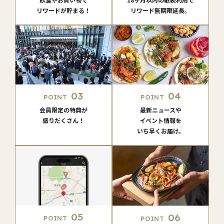
リワードが貯まる！
リワード無期限延長。
03
04
POINT
POINT
会員限定の特典が
最新ニュースや
盛りだくさん！
イベント情報を
いち早くお届け。
05
06
POINT
POINT