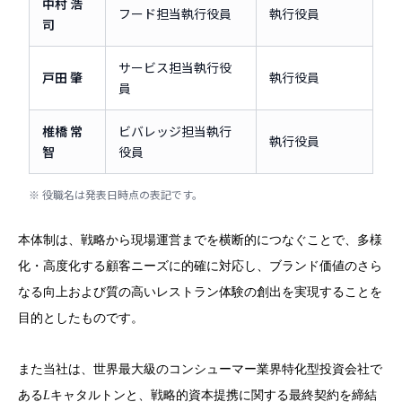
中村 浩
フード担当執行役員
執行役員
司
サービス担当執行役
戸田 肇
執行役員
員
椎橋 常
ビバレッジ担当執行
執行役員
智
役員
※ 役職名は発表日時点の表記です。
本体制は、戦略から現場運営までを横断的につなぐことで、多様
化・高度化する顧客ニーズに的確に対応し、ブランド価値のさら
なる向上および質の高いレストラン体験の創出を実現することを
目的としたものです。
また当社は、世界最大級のコンシューマー業界特化型投資会社で
ある
L
キャタルトンと、戦略的資本提携に関する最終契約を締結