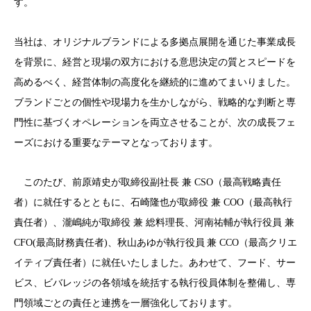
す。
当社は、オリジナルブランドによる多拠点展開を通じた事業成長
を背景に、経営と現場の双方における意思決定の質とスピードを
高めるべく、経営体制の高度化を継続的に進めてまいりました。
ブランドごとの個性や現場力を生かしながら、戦略的な判断と専
門性に基づくオペレーションを両立させることが、次の成長フェ
ーズにおける重要なテーマとなっております。
このたび、前原靖史が取締役副社長 兼
CSO
（最高戦略責任
者）に就任するとともに、石崎隆也が取締役 兼
COO
（最高執行
責任者）、瀧嶋純が取締役 兼
総料理長、
河南祐輔が
執行役員 兼
CFO(
最高財務責任者
)
、
秋山あゆが執行役員
兼
CCO
（最高クリエ
イティブ責任者）
に就任いたしました。あわせて、フード
、サー
ビス、ビバレッジの各領域を統括する執行役員体制を整備し、専
門領域ごとの責任と連携を一層強化しております。