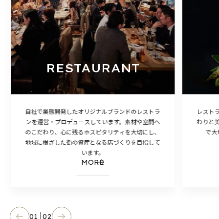
RESTAURANT
自社で業態開発したオリジナルブランドのレストラ
レスト
ンを運営・プロデュースしています。素材や空間へ
わりと
のこだわり、心に残るホスピタリティを大切にし、
で大
地域に根ざした街の資産となる店づくりを目指して
います。
MORE
01
02