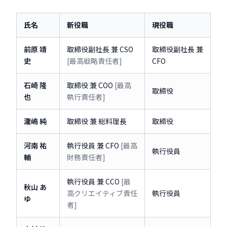
氏名
新役職
現役職
前原 靖
取締役副社長 兼 CSO
取締役副社長 兼
史
[最高戦略責任者]
CFO
石崎 隆
取締役 兼 COO
[最高
取締役
也
執行責任者]
瀧嶋 純
取締役 兼 総料理長
取締役
河南 祐
執行役員 兼 CFO
[最高
執行役員
輔
財務責任者]
執行役員 兼 CCO
[最
秋山 あ
高クリエイティブ責任
執行役員
ゆ
者]