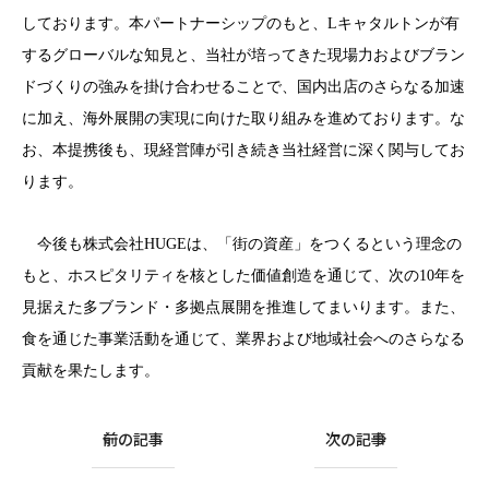
しております。本パートナーシップのもと、
L
キャタルトンが有
するグローバルな知見と、当社が培ってきた現場力およびブラン
ドづくりの強みを掛け合わせることで、国内出店のさらなる加速
に加え、海外展開の実現に向けた取り組みを進めております。な
お、本提携後も、現経営陣が引き続き当社経営に深く関与してお
ります。
今後も株式会社
HUGE
は
、「街の資産」をつくると
いう理念の
もと、ホスピタリティを核とした価値創造を通じて、次の
10
年を
見据えた多ブランド・多拠点展開を推進してまいります。また、
食を通じた事業活動を通じて、業界および地域社会へのさらなる
貢献を果たします。
前の記事
次の記事