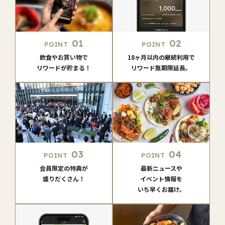
01
02
POINT
POINT
飲食やお買い物で
18ヶ月以内の継続利用で
リワードが貯まる！
リワード無期限延長。
03
04
POINT
POINT
会員限定の特典が
最新ニュースや
盛りだくさん！
イベント情報を
いち早くお届け。