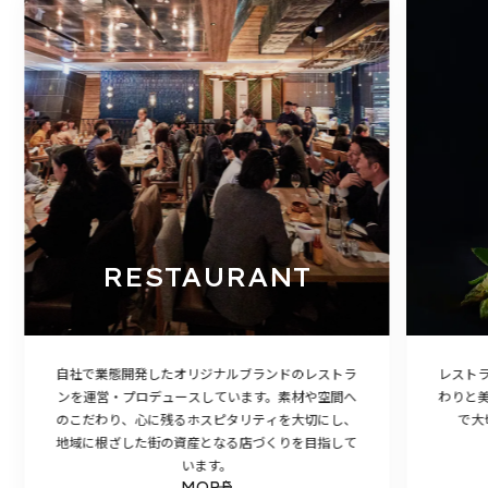
RESTAURANT
自社で業態開発したオリジナルブランドのレストラ
レスト
ンを運営・プロデュースしています。素材や空間へ
わりと
のこだわり、心に残るホスピタリティを大切にし、
で大
地域に根ざした街の資産となる店づくりを目指して
います。
MORE