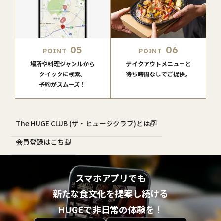
05
06
POINT
POINT
場所や料理ジャンルから
テイクアウトメニューと
クイックに検索。
待ち時間なしでご提供。
予約がスムーズ！
The HUGE CLUB (ザ・ヒュージクラブ)とは？
会員登録はこちら
スマホアプリでも
新たな食文化を提案し続ける
HUGEで非日常の体験を！