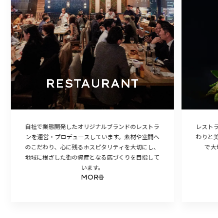
RESTAURANT
自社で業態開発したオリジナルブランドのレストラ
レスト
ンを運営・プロデュースしています。素材や空間へ
わりと
のこだわり、心に残るホスピタリティを大切にし、
で大
地域に根ざした街の資産となる店づくりを目指して
います。
MORE