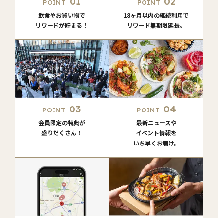
01
02
POINT
POINT
飲食やお買い物で
18ヶ月以内の継続利用で
リワードが貯まる！
リワード無期限延長。
03
04
POINT
POINT
会員限定の特典が
最新ニュースや
盛りだくさん！
イベント情報を
いち早くお届け。