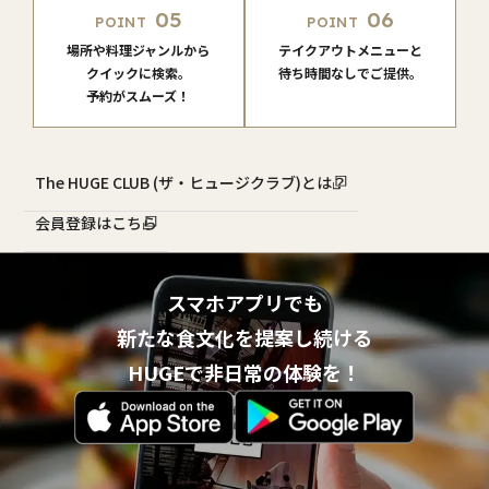
05
06
POINT
POINT
場所や料理ジャンルから
テイクアウトメニューと
クイックに検索。
待ち時間なしでご提供。
予約がスムーズ！
The HUGE CLUB (ザ・ヒュージクラブ)とは？
会員登録はこちら
スマホアプリでも
新たな食文化を提案し続ける
HUGEで非日常の体験を！