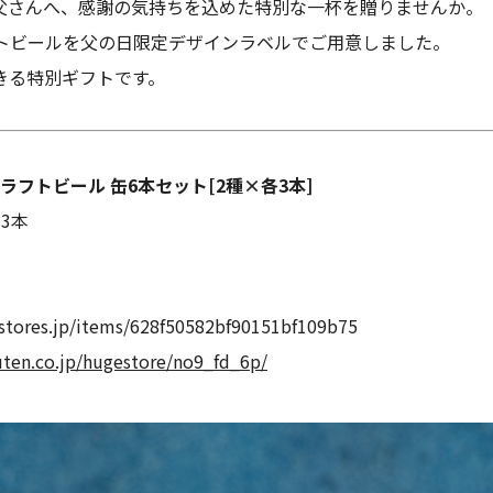
お父さんへ、感謝の気持ちを込めた特別な一杯を贈りませんか。
のクラフトビールを父の日限定デザインラベルでご用意しました。
きる特別ギフトです。
フトビール 缶6本セット[2種×各3本]
 3本
h.stores.jp/items/628f50582bf90151bf109b75
uten.co.jp/hugestore/no9_fd_6p/