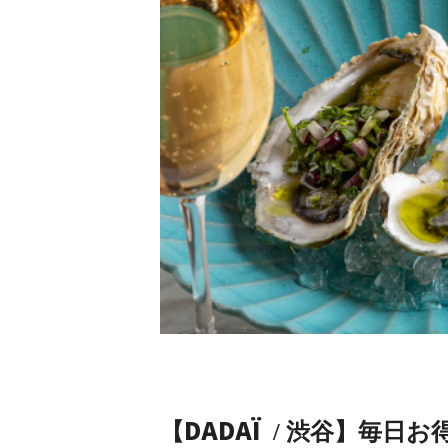
DADAÏ
【
/ 渋谷】毎日お得