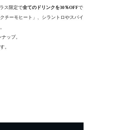
テラス限定で
全てのドリンクを30％OFF
で
クチーモヒート」、シラントロやスパイ
。
ンナップ。
す。