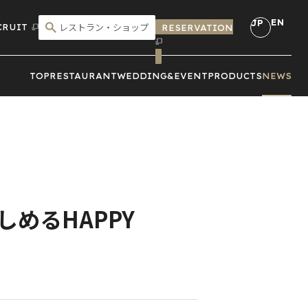
EN
JP
CRUIT
RESERVATION
こだわり検索
TOP
RESTAURANT
WEDDING&
EVENT
PRODUCTS
NEWS
しめるHAPPY