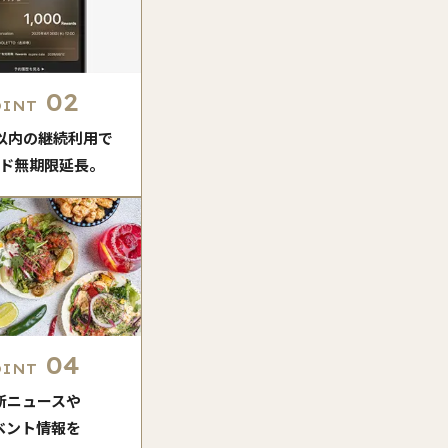
02
OINT
月以内の継続利用で
ド無期限延長。
04
OINT
新ニュースや
ベント情報を