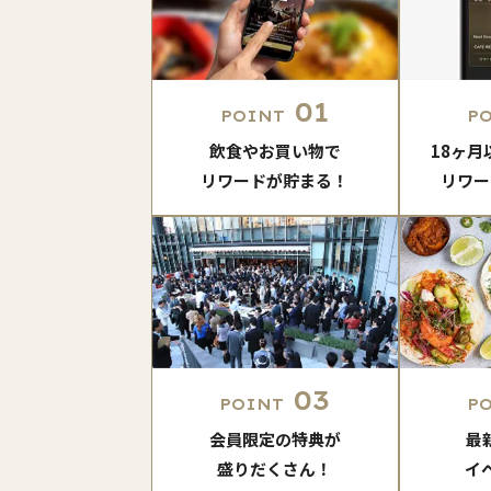
01
POINT
P
飲食やお買い物で
18ヶ
リワードが貯まる！
リワー
03
POINT
P
会員限定の特典が
最
盛りだくさん！
イ