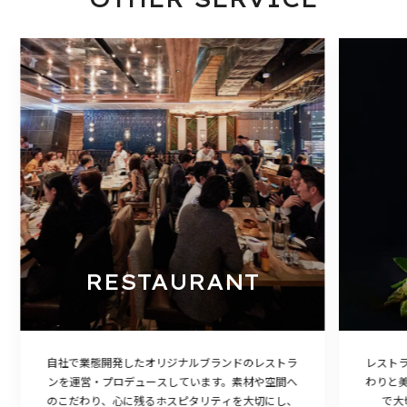
RESTAURANT
自社で業態開発したオリジナルブランドのレストラ
レスト
ンを運営・プロデュースしています。素材や空間へ
わりと
のこだわり、心に残るホスピタリティを大切にし、
で大