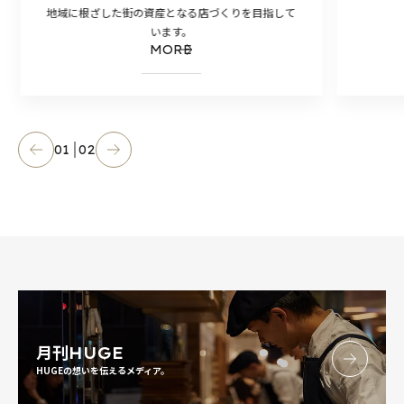
地域に根ざした街の資産となる店づくりを目指して
います。
MORE
01
02
月刊
HUGE
HUGEの想いを伝えるメディア。