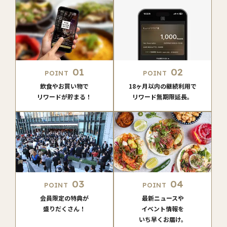
01
02
POINT
POINT
飲食やお買い物で
18ヶ月以内の継続利用で
リワードが貯まる！
リワード無期限延長。
03
04
POINT
POINT
会員限定の特典が
最新ニュースや
盛りだくさん！
イベント情報を
いち早くお届け。