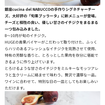
銀座cucina del NABUCCOの手作りシグネチャーチー
ズ、大好評の「旬果ブッラータ」に新メニューが登場。
チーズと相性の良い、優しい甘さのイチジクをまるまる
一つ包み込みました。
8～10月が旬のイチジク。
HUGEの青果バイヤーがこだわって取り付けた、ふっく
らハリのあるフレッシュなイチジクを完熟させて使用、
特有の芳醇な香りと、とろっとした果肉を存分に堪能で
きるように作り上げています。
とろけるような甘さのイチジクをミルキーなモッツアレ
ラと生クリームに絡ませて味わう、贅沢で濃厚な一品。
ワインに合わせて、特別な日の一皿としてもお楽しみい
ただけます。