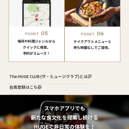
05
06
POINT
POINT
場所や料理ジャンルから
テイクアウトメニューと
クイックに検索。
待ち時間なしでご提供。
予約がスムーズ！
The HUGE CLUB (ザ・ヒュージクラブ)とは？
会員登録はこちら
スマホアプリでも
新たな食文化を提案し続ける
HUGEで非日常の体験を！