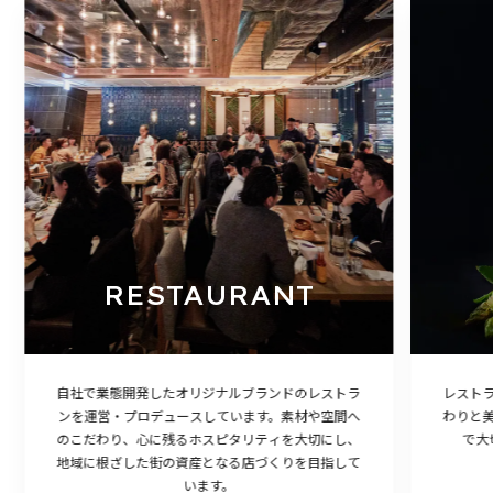
RESTAURANT
自社で業態開発したオリジナルブランドのレストラ
レスト
ンを運営・プロデュースしています。素材や空間へ
わりと
のこだわり、心に残るホスピタリティを大切にし、
で大
地域に根ざした街の資産となる店づくりを目指して
います。