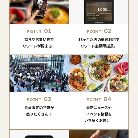
01
02
POINT
POINT
飲食やお買い物で
18ヶ月以内の継続利用で
リワードが貯まる！
リワード無期限延長。
03
04
POINT
POINT
会員限定の特典が
最新ニュースや
盛りだくさん！
イベント情報を
いち早くお届け。