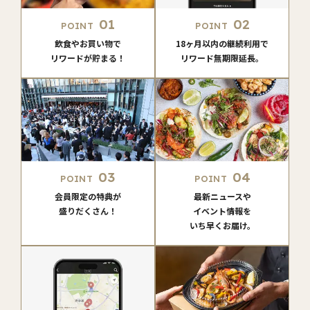
01
02
POINT
POINT
飲食やお買い物で
18ヶ月以内の継続利用で
リワードが貯まる！
リワード無期限延長。
03
04
POINT
POINT
会員限定の特典が
最新ニュースや
盛りだくさん！
イベント情報を
いち早くお届け。