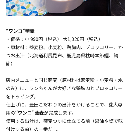
“ワンコ”蕎麦
・価格：小 990円（税込） 大1,320円（税込）
・原材料：蕎麦粉、小麦粉、鶏胸肉、ブロッコリー、か
つお出汁（北海道利尻昆布、鹿児島県枕崎本節鰹、鯖
節）
店内メニューと同じ蕎麦（原材料は蕎麦粉・小麦粉・水
のみ）に、ワンちゃんが大好きな鶏胸肉とブロッコリー
をトッピング。
仕上げに、豊田こだわりの出汁をかけることで、愛犬専
用の
“ワンコ”蕎麦
が完成します。
使用する出汁は、蕎麦つゆに仕立てる前（醤油や塩で味
付けする前）の一番だし。