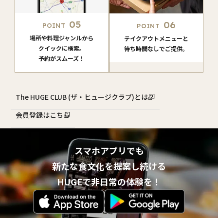
05
06
POINT
POINT
場所や料理ジャンルから
テイクアウトメニューと
クイックに検索。
待ち時間なしでご提供。
予約がスムーズ！
The HUGE CLUB (ザ・ヒュージクラブ)とは？
会員登録はこちら
スマホアプリでも
新たな食文化を提案し続ける
HUGEで非日常の体験を！