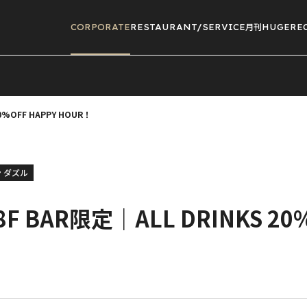
CORPORATE
RESTAURANT/
SERVICE
月刊HUGE
RE
0%OFF HAPPY HOUR！
 ダズル
 BAR限定｜ALL DRINKS 20%