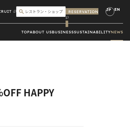
EN
JP
CRUIT
RESERVATION
こだわり検索
TOP
ABOUT US
BUSINESS
SUSTAINABILITY
NEWS
OFF HAPPY