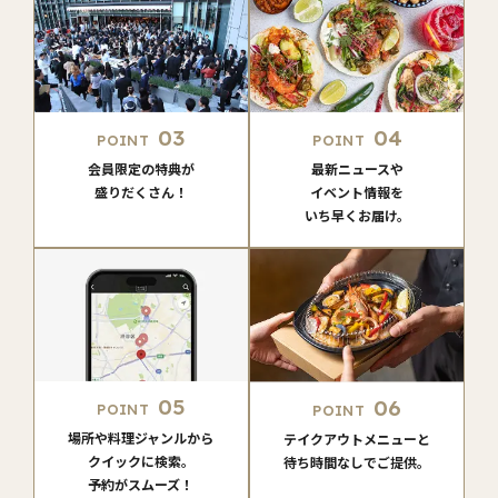
03
04
POINT
POINT
会員限定の特典が
最新ニュースや
盛りだくさん！
イベント情報を
いち早くお届け。
05
06
POINT
POINT
場所や料理ジャンルから
テイクアウトメニューと
クイックに検索。
待ち時間なしでご提供。
予約がスムーズ！