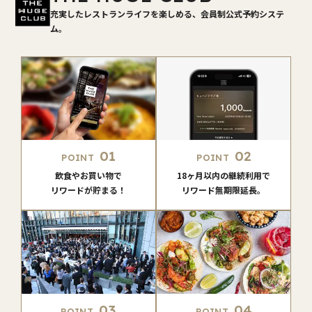
充実したレストランライフを楽しめる、会員制公式予約システ
ム。
01
02
POINT
POINT
飲食やお買い物で
18ヶ月以内の継続利用で
リワードが貯まる！
リワード無期限延長。
03
04
POINT
POINT