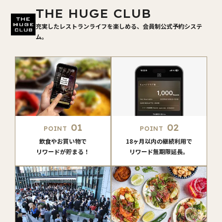
THE HUGE CLUB
充実したレストランライフを楽しめる、会員制公式予約システ
ム。
01
02
POINT
POINT
飲食やお買い物で
18ヶ月以内の継続利用で
リワードが貯まる！
リワード無期限延長。