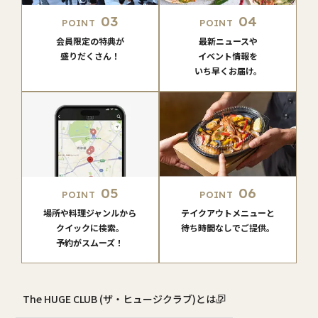
03
04
POINT
POINT
会員限定の特典が
最新ニュースや
盛りだくさん！
イベント情報を
いち早くお届け。
05
06
POINT
POINT
場所や料理ジャンルから
テイクアウトメニューと
クイックに検索。
待ち時間なしでご提供。
予約がスムーズ！
The HUGE CLUB (ザ・ヒュージクラブ)とは？