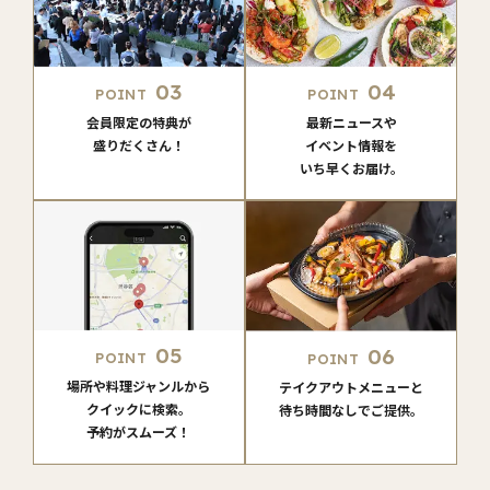
03
04
POINT
POINT
会員限定の特典が
最新ニュースや
盛りだくさん！
イベント情報を
いち早くお届け。
05
06
POINT
POINT
場所や料理ジャンルから
テイクアウトメニューと
クイックに検索。
待ち時間なしでご提供。
予約がスムーズ！