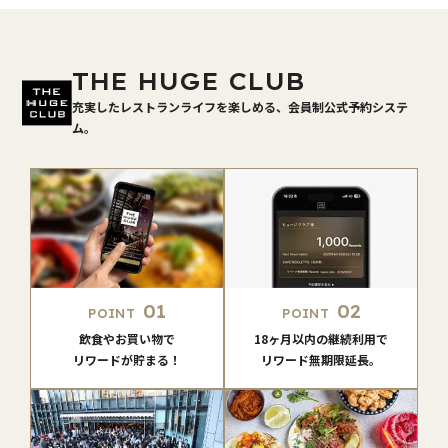
THE HUGE CLUB
充実したレストランライフを楽しめる、会員制公式予約システ
ム。
01
02
POINT
POINT
飲食やお買い物で
18ヶ月以内の継続利用で
リワードが貯まる！
リワード無期限延長。