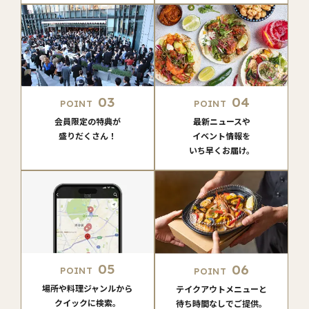
03
04
POINT
POINT
会員限定の特典が
最新ニュースや
盛りだくさん！
イベント情報を
いち早くお届け。
05
06
POINT
POINT
場所や料理ジャンルから
テイクアウトメニューと
クイックに検索。
待ち時間なしでご提供。