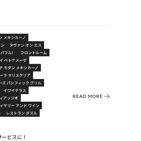
ン メキシカーノ
モン
タヴァン オン エス
カパフル）
フロントルーム
タイ ベトナメーゼ
テ モダン メキシカーノ
ケーラ マリスケリア
ーズ パシフィック グリル
イワイテラス
READ MORE
ヴィアッジオ
ィサリー アンド ワイン
レ
レストラン ダズル
たサービスに！