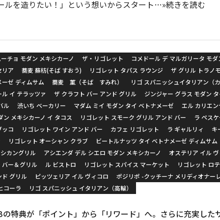
ールを造りたい！」という想いからスタート…»続きを読む
ムーチョ モダン メキシカーノ
ザ・リゴレット
コメドール デ マルガリータ モダ
セリア
蕎麦 蘇枋(そば すおう)
リゴレット タパス ラウンジ
ザ グリル トラノ
メーゼ ディムサム
蕎麦 菫（そば すみれ）
リゴ スパニッシュイタリアン（
ール イ テラッツァ
ザ クラフト バー アンド グリル
ジンジャー グラス モダン 
バル
渋いち ベーカリー
マダム ミイ モダン タイ ベトナメーゼ
エル カリエン
ダン メキシカーノ イ タコス
リゴレット スモーク グリル アンド バー
ラ ペス
ブッコ
リゴレット ワイン アンド バー
カフェ リゴレット
ラ ギャルリィ
キ
ン
リゴレット オーシャン クラブ
ビートルナッツ タイ ベトナメーゼ ディムサム
キシカングリル
アシエンダ デル シエロ モダン メキシカーノ
オステリア イル 
 バー＆グリル
ル ビストロ
リゴレット スパイス マーケット
リゴレット ロテ
ンド グリル
ピッツェリア イル ヴィコロ
ポジリポ -クッチーナ メリディオナー
メヒコーラ
リゴ スパニッシュ イタリアン（高輪）
 CLUBの特典が「ポイント」から「リワード」へ。さらに充実し