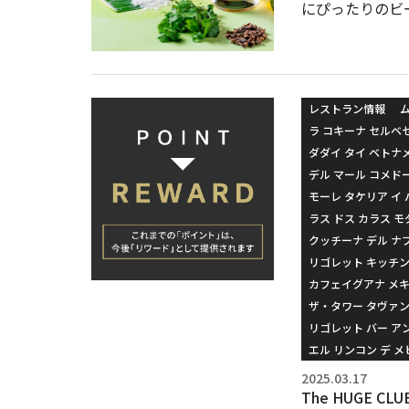
にぴったりのビ
レストラン情報
ラ コキーナ セルベ
ダダイ タイ ベトナ
デル マール コメド
モーレ タケリア イ 
ラス ドス カラス モ
クッチーナ デル ナ
リゴレット キッチ
カフェイグアナ メ
ザ・タワー タヴァン
リゴレット バー ア
エル リンコン デ 
2025.03.17
The HUGE