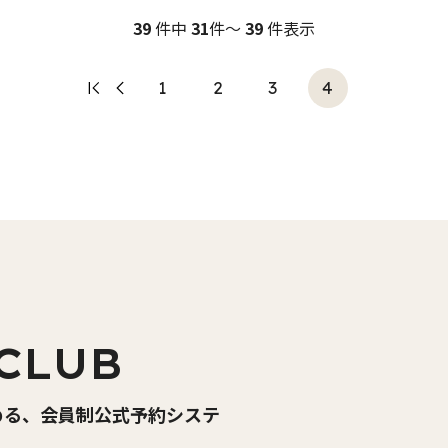
39
件中
31
件～
39
件表示
1
2
3
4
CLUB
める、会員制公式予約システ