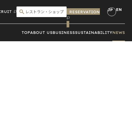
EN
JP
CRUIT
RESERVATION
こだわり検索
TOP
ABOUT US
BUSINESS
SUSTAINABILITY
NEWS