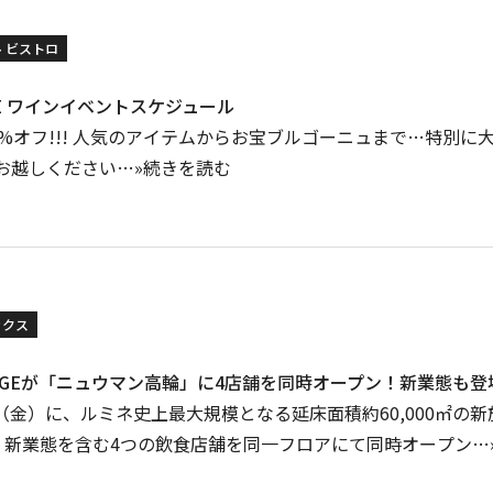
ル ビストロ
ERIE ワインイベントスケジュール
全品20%オフ!!! 人気のアイテムからお宝ブルゴーニュまで…特別
お越しください…»続きを読む
ックス
HUGEが「ニュウマン高輪」に4店舗を同時オープン！新業態も登
2日（金）に、ルミネ史上最大規模となる延床面積約60,000㎡
にて、新業態を含む4つの飲食店舗を同一フロアにて同時オープン…