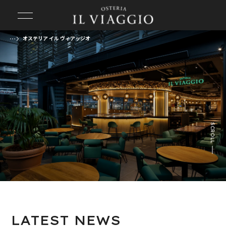
オステリア イル ヴィアッジオ
前の画像
次の画像
SCROLL
LATEST
NEWS