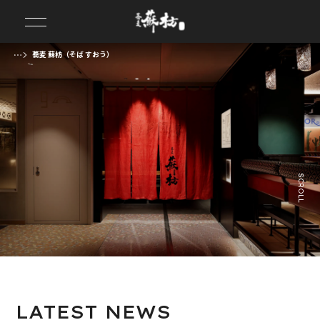
蕎麦 蘇枋（そば すおう）
前の画像
次の画像
SCROLL
LATEST
NEWS