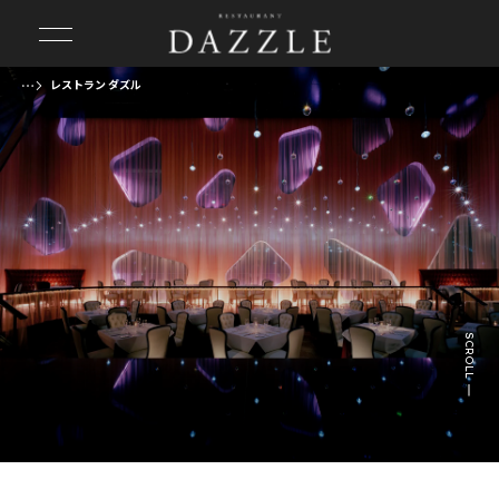
レストラン ダズル
前の画像
次の画像
SCROLL