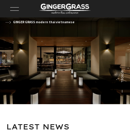
GINGER GRASS modern thai vietnamese
前の画像
次の画像
SCROLL
LATEST
NEWS