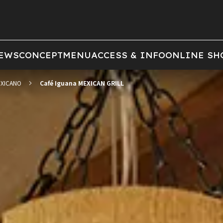
EWS
CONCEPT
MENU
ACCESS & INFO
ONLINE SH
XICANO
Café Iguana MEXICAN GRILL
前の画像
次の画像