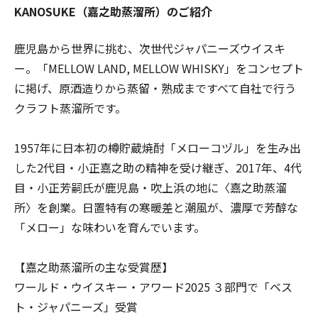
KANOSUKE（嘉之助蒸溜所）のご紹介
鹿児島から世界に挑む、次世代ジャパニーズウイスキ
ー。「MELLOW LAND, MELLOW WHISKY」をコンセプト
に掲げ、原酒造りから蒸留・熟成まですべて自社で行う
クラフト蒸溜所です。
1957年に日本初の樽貯蔵焼酎「メローコヅル」を生み出
した2代目・小正嘉之助の精神を受け継ぎ、2017年、4代
目・小正芳嗣氏が鹿児島・吹上浜の地に〈嘉之助蒸溜
所〉を創業。日置特有の寒暖差と潮風が、濃厚で芳醇な
「メロー」な味わいを育んでいます。
【嘉之助蒸溜所の主な受賞歴】
ワールド・ウイスキー・アワード2025 ３部門で「ベス
ト・ジャパニーズ」受賞