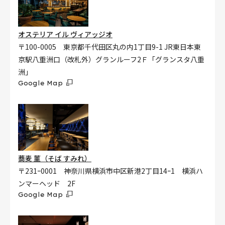
オステリア イル ヴィアッジオ
〒100-0005 東京都千代田区丸の内1丁目9-1 JR東日本東
京駅八重洲口（改札外）グランルーフ2Ｆ「グランスタ八重
洲」
Google Map
蕎麦 菫（そば すみれ）
〒231ｰ0001 神奈川県横浜市中区新港2丁目14ｰ1 横浜ハ
ンマーヘッド 2F
Google Map