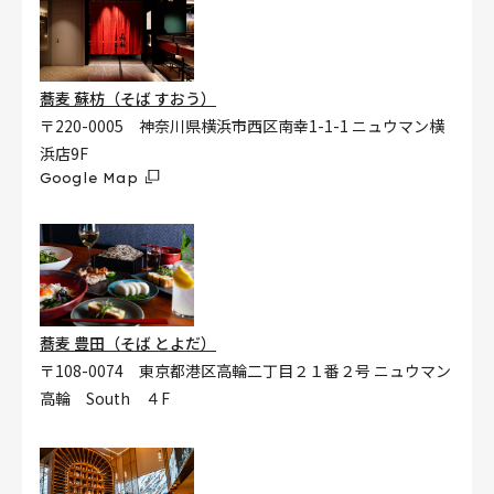
蕎麦 蘇枋（そば すおう）
〒220-0005 神奈川県横浜市西区南幸1-1-1 ニュウマン横
浜店9F
Google Map
蕎麦 豊田（そば とよだ）
〒108-0074 東京都港区高輪二丁目２１番２号 ニュウマン
高輪 South ４F