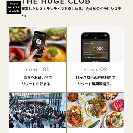
THE HUGE CLUB
充実したレストランライフを楽しめる、会員制公式予約システ
ム。
01
02
POINT
POINT
飲食やお買い物で
18ヶ月以内の継続利用で
リワードが貯まる！
リワード無期限延長。