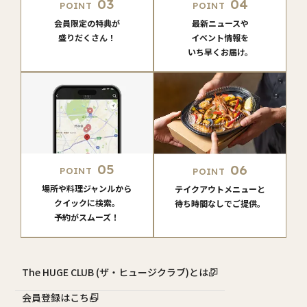
03
04
POINT
POINT
会員限定の特典が
最新ニュースや
盛りだくさん！
イベント情報を
いち早くお届け。
05
06
POINT
POINT
場所や料理ジャンルから
テイクアウトメニューと
クイックに検索。
待ち時間なしでご提供。
予約がスムーズ！
The HUGE CLUB (ザ・ヒュージクラブ)とは？
会員登録はこちら